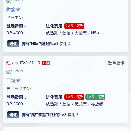
燃烧兽
メラモン
登场费用
4
进化费用
Lv.3 ·
2费
DP
4000
成熟期 / 数据 / 火焰型 / NSo
进化
拥有“NSo”特征的Lv.3
费用
2
红
/
绿
EX8-011 R
数码兽卡
LV4
巨龙兽
ティラノモン
登场费用
5
进化费用
Lv.3 ·
3费
Lv.3 ·
3费
DP
5000
成熟期 / 数据 / 恐龙型 / 界放者
进化
拥有“爬虫类型”特征的Lv.3
费用
2