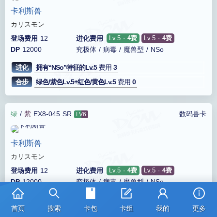
卡利斯兽
カリスモン
登场费用
12
进化费用
Lv.5 ·
4费
Lv.5 ·
4费
DP
12000
究极体 / 病毒 / 魔兽型 / NSo
进化
拥有“NSo”特征的Lv.5
费用
3
合步
绿色/紫色Lv.5+红色/黄色Lv.5
费用
0
绿
/
紫
EX8-045 SR
数码兽卡
LV6
卡利斯兽
カリスモン
登场费用
12
进化费用
Lv.5 ·
4费
Lv.5 ·
4费
DP
12000
究极体 / 病毒 / 魔兽型 / NSo
进化
拥有“NSo”特征的Lv.5
费用
3
首页
搜索
卡包
卡组
我的
更多
合步
绿色/紫色Lv.5+红色/黄色Lv.5
费用
0