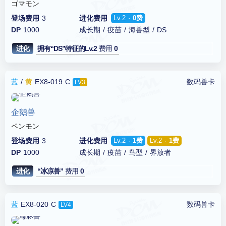
ゴマモン
登场费用
3
进化费用
Lv.2 ·
0费
DP
1000
成长期 / 疫苗 / 海兽型 / DS
进化
拥有“DS”特征的Lv.2
费用
0
蓝
/
黄
EX8-019 C
数码兽卡
LV3
企鹅兽
ペンモン
登场费用
3
进化费用
Lv.2 ·
1费
Lv.2 ·
1费
DP
1000
成长期 / 疫苗 / 鸟型 / 界放者
进化
“冰凉兽”
费用
0
蓝
EX8-020 C
数码兽卡
LV4