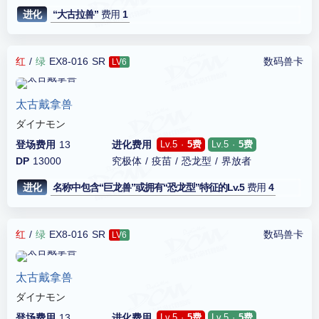
进化
“大古拉兽”
费用
1
红
/
绿
EX8-016 SR
数码兽卡
LV6
太古戴拿兽
ダイナモン
登场费用
13
进化费用
Lv.5 ·
5费
Lv.5 ·
5费
DP
13000
究极体 / 疫苗 / 恐龙型 / 界放者
进化
名称中包含“巨龙兽”或拥有“恐龙型”特征的Lv.5
费用
4
红
/
绿
EX8-016 SR
数码兽卡
LV6
太古戴拿兽
ダイナモン
登场费用
13
进化费用
Lv.5 ·
5费
Lv.5 ·
5费