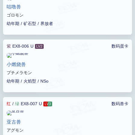
咕噜兽
ゴロモン
幼年期 / 矿石型 / 界放者
紫
EX8-006 U
数码蛋卡
LV2
小燃烧兽
プチメラモン
幼年期 / 火焰型 / NSo
红
/
绿
EX8-007 U
数码兽卡
LV3
亚古兽
アグモン