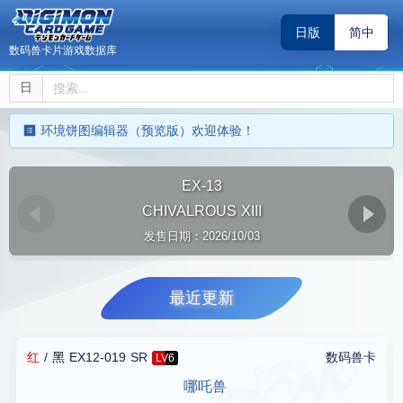
日版
简中
数码兽卡片游戏数据库
日
环境饼图编辑器（预览版）欢迎体验！
EX-13
CHIVALROUS XIII
发售日期：2026/10/03
Page 1 of 8
最近更新
红
/
黑
EX12-019 SR
数码兽卡
LV6
哪吒兽