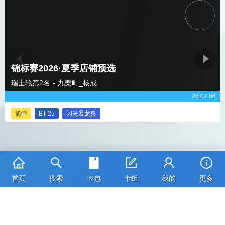
锦标赛2026·夏季店铺预选
瑞士轮第2名 - 九樂町_核成
26.07.04
简中
BT-25
闪光暴龙兽
Page 1 of 15
首页
搜索
卡包
卡组
我的
更多
卡图版权：©本郷あきよし・フジテレビ・東映アニメーション
京ICP备2023006608号