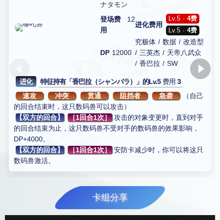
ナタモン
Lv.5 ·
4费
登场费
12
进化费用
用
Lv.5 ·
4费
究极体 / 数据 / 改造型
DP
12000
/ 三英杰 / 天帝八武众
/ 香巴拉 / SW
进化
特征持有「香巴拉（シャンバラ）」的Lv.5
费用
3
速攻
冲突
贯通
阻挡者
急袭
（自己
的回合结束时，这只数码兽可以攻击）
【双方的回合】
［1回合1次］
攻击的对象变更时，直到对手
的回合结束为止，这只数码兽不受对手的数码兽的效果影响，
DP+4000。
【双方的回合】
［1回合1次］
安防卡减少时，你可以将这只
数码兽激活。
Page 1 of 8
卡组分享