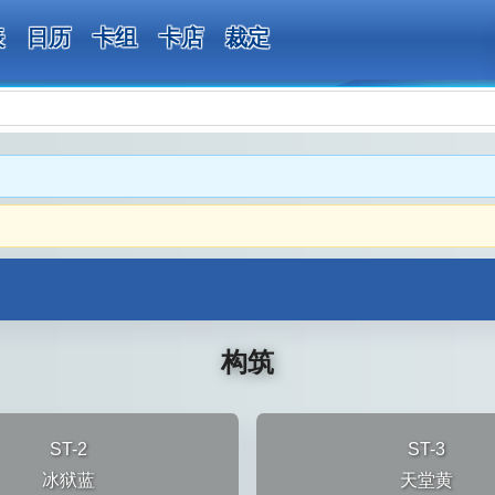
表
日历
卡组
卡店
裁定
构筑
ST-2
ST-3
冰狱蓝
天堂黄