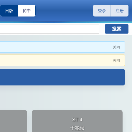
日版
简中
登录
注册
搜索
关闭
关闭
ST-4
千兆绿