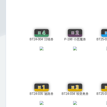
×
4
×
2
BT24-004
汪喵兽
P-198
小恶魔兽
BT25-0
×
1
×
3
BT24-035
迪路兽
BT24-034
埃癸奥兽
BT25-0