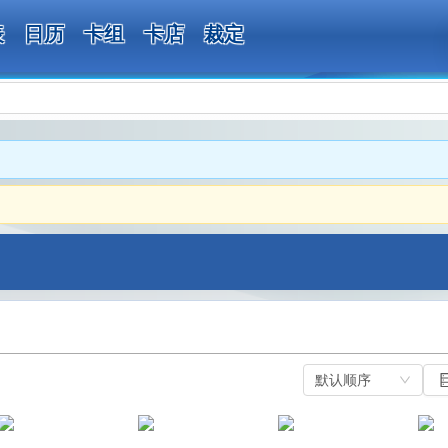
表
日历
卡组
卡店
裁定
默认顺序