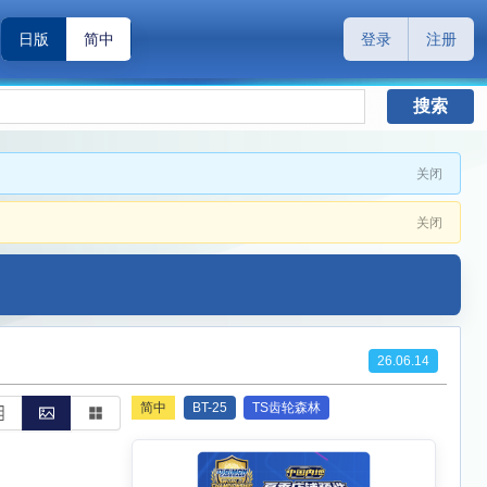
日版
简中
登录
注册
搜索
关闭
关闭
26.06.14
简中
BT-25
TS齿轮森林