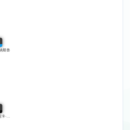
纳斯兽
·希蒙丝