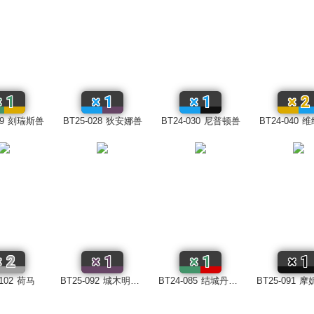
×
1
×
1
×
1
×
2
9
刻瑞斯兽
BT25-028
狄安娜兽
BT24-030
尼普顿兽
BT24-040
维
×
2
×
1
×
1
×
1
102
荷马
BT25-092
城木明日奈
BT24-085
结城丹＆结城卡娜
BT25-091
摩妮卡