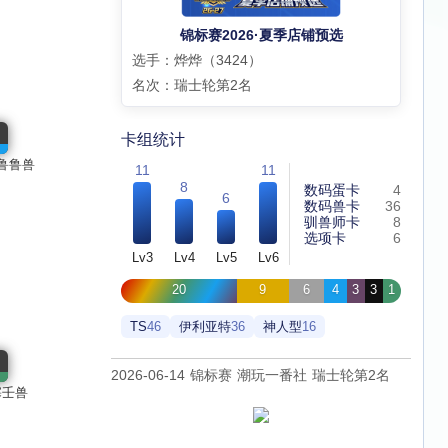
锦标赛2026·夏季店铺预选
选手：烨烨（3424）
名次：瑞士轮第2名
卡组统计
鲁鲁兽
11
11
8
数码蛋卡
4
6
数码兽卡
36
驯兽师卡
8
选项卡
6
Lv3
Lv4
Lv5
Lv6
20
9
6
4
3
3
1
TS
46
伊利亚特
36
神人型
16
2026-06-14 锦标赛 潮玩一番社 瑞士轮第2名
塞壬兽