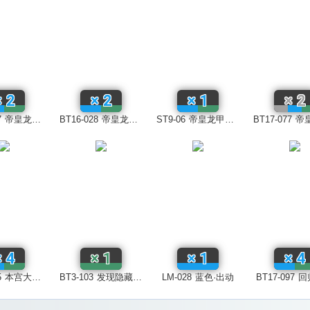
×
2
×
2
×
1
×
2
7
帝皇龙甲兽：战士形态ACE
BT16-028
帝皇龙甲兽：龙形态
ST9-06
帝皇龙甲兽：龙形态
BT17-077
帝皇龙甲兽：圣
×
4
×
1
×
1
×
4
5
本宫大辅&一乘寺贤
BT3-103
发现隐藏的潜力！！
LM-028
蓝色·出动
BT17-097
回