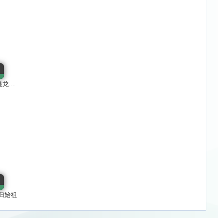
骑士形态ACE
归始祖