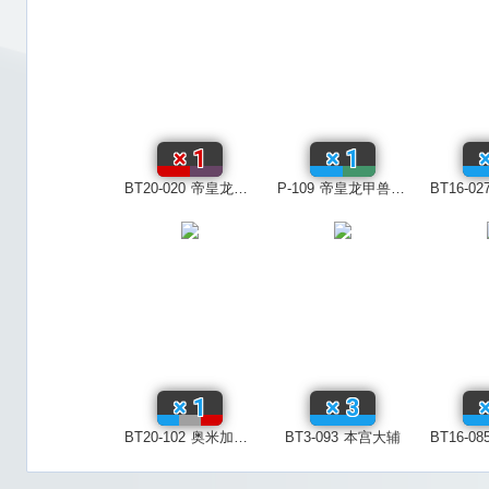
×
1
×
1
BT20-020
帝皇龙甲兽：战士形态
P-109
帝皇龙甲兽：龙形态ACE
BT16-02
×
1
×
3
BT20-102
奥米加兽X抗体
BT3-093
本宫大辅
BT16-08