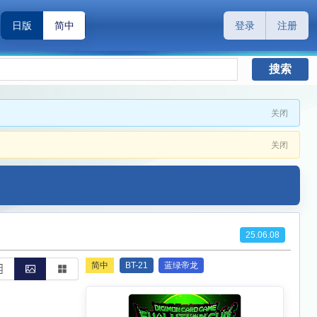
日版
简中
登录
注册
搜索
关闭
关闭
25.06.08
简中
BT-21
蓝绿帝龙