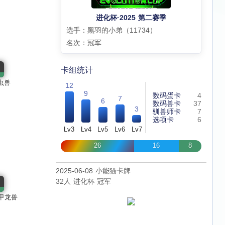
进化杯·2025 第二赛季
选手：黑羽的小弟（11734）
名次：冠军
卡组统计
虫兽
12
9
数码蛋卡
4
7
6
数码兽卡
37
3
驯兽师卡
7
选项卡
6
Lv3
Lv4
Lv5
Lv6
Lv7
26
16
8
2025-06-08 小能猫卡牌
32人 进化杯 冠军
甲龙兽