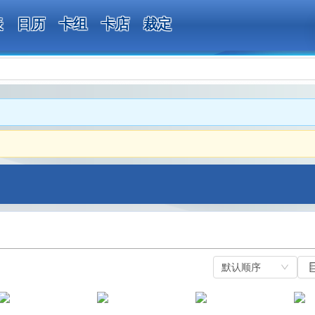
表
日历
卡组
卡店
裁定
默认顺序