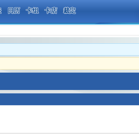
表
日历
卡组
卡店
裁定