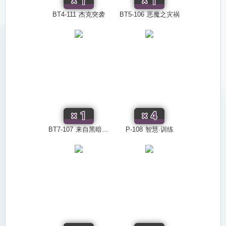
×
1
×
1
BT4-111
杰克突袭
BT5-106
恶魔之灾祸
×
1
×
4
BT7-107
来自黑暗的呼唤
P-108
智慧·训练