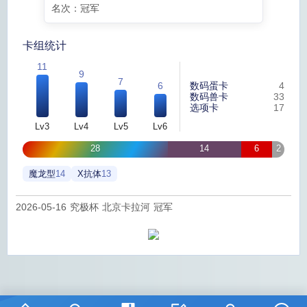
名次：冠军
卡组统计
11
9
7
数码蛋卡
4
6
数码兽卡
33
选项卡
17
Lv3
Lv4
Lv5
Lv6
28
14
6
2
魔龙型
14
X抗体
13
2026-05-16 究极杯 北京卡拉河 冠军