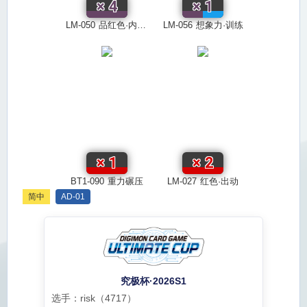
×
4
×
1
LM-050
品红色·内存值推进！！
LM-056
想象力·训练
×
1
×
2
BT1-090
重力碾压
LM-027
红色·出动
简中
AD-01
究极杯·2026S1
选手：risk（4717）