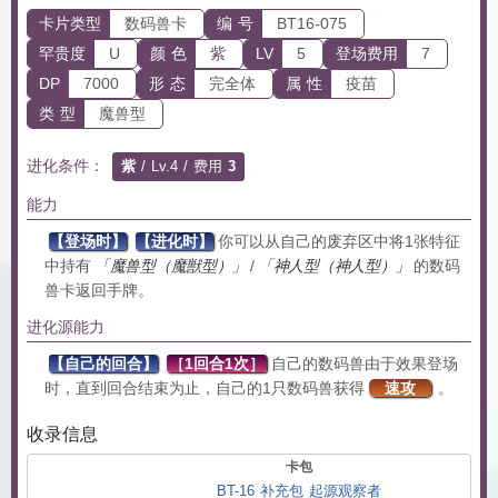
卡片类型
数码兽卡
编 号
BT16-075
罕贵度
U
颜 色
紫
LV
5
登场费用
7
DP
7000
形 态
完全体
属 性
疫苗
类 型
魔兽型
进化条件：
紫
/ Lv.4 / 费用
3
能力
【登场时】
【进化时】
你可以从自己的废弃区中将1张特征
中持有
「魔兽型（魔獣型）」
/
「神人型（神人型）」
的数码
兽卡返回手牌。
进化源能力
【自己的回合】
［1回合1次］
自己的数码兽由于效果登场
时，直到回合结束为止，自己的1只数码兽获得
速攻
。
收录信息
卡包
BT-16 补充包 起源观察者