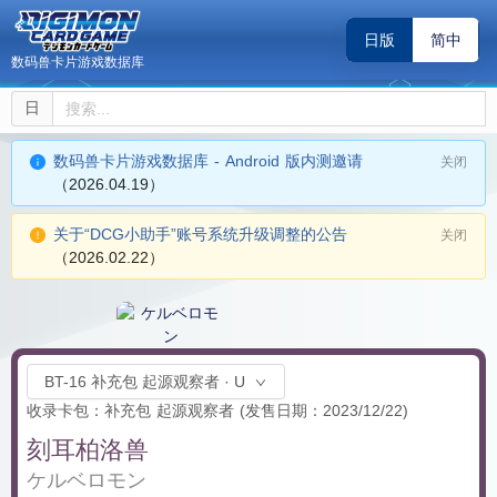
日版
简中
数码兽卡片游戏数据库
日
数码兽卡片游戏数据库 - Android 版内测邀请
关闭
（2026.04.19）
关于“DCG小助手”账号系统升级调整的公告
关闭
（2026.02.22）
BT-16 补充包 起源观察者 · U
收录卡包：补充包 起源观察者
(发售日期：2023/12/22)
刻耳柏洛兽
ケルベロモン