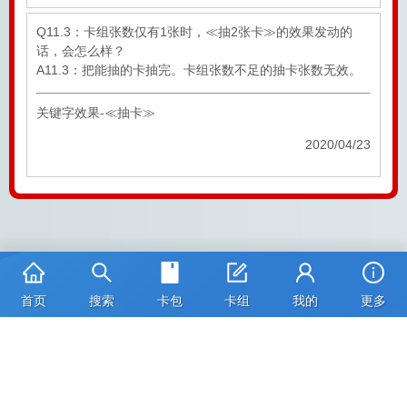
Q11.3：卡组张数仅有1张时，≪抽2张卡≫的效果发动的
话，会怎么样？
A11.3：把能抽的卡抽完。卡组张数不足的抽卡张数无效。
关键字效果-≪抽卡≫
2020/04/23
首页
搜索
卡包
卡组
我的
更多
卡图版权：©本郷あきよし・フジテレビ・東映アニメーション
京ICP备2023006608号