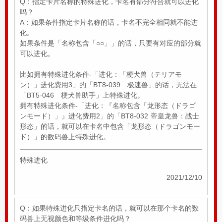
Q：指定卡片名称的特殊进化，卡名有部分符合就可以进化
吗？
A：如果条件指定卡片名称的话，卡名不完全相同就不能进
化。
如果条件是「名称包含「○○」」的话，只要有对应的部分就
可以进化。
比如拥有特殊进化条件-「进化：「梗犬兽（テリアモ
ン）」进化费用3」的「BT8-039 极速兽」的话，无法在
「BT5-046 梗犬兽助手」上特殊进化。
拥有特殊进化条件-「进化：『名称包含「龙形态（ドラゴ
ンモード）」』进化费用2」的「BT8-032 帝皇龙兽：战士
形态」的话，就可以在卡名中包含「龙形态（ドラゴンモー
ド）」的数码兽上特殊进化。
特殊进化
2021/12/10
Q：如果特殊进化只指定卡名的话，就可以在那个卡名的数
码兽上无视颜色和等级条件进化吗？