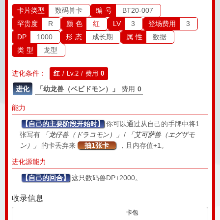
卡片类型
数码兽卡
编 号
BT20-007
罕贵度
R
颜 色
红
LV
3
登场费用
3
DP
1000
形 态
成长期
属 性
数据
类 型
龙型
进化条件：
红
/ Lv.2 / 费用
0
进化
「幼龙兽（ベビドモン）」
费用
0
能力
【自己的主要阶段开始时】
你可以通过从自己的手牌中将1
张写有
「龙仔兽（ドラコモン）」
/
「艾可萨兽（エグザモ
ン）」
的卡丢弃来
抽1张卡
，且内存值+1。
进化源能力
【自己的回合】
这只数码兽DP+2000。
收录信息
卡包