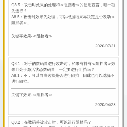
Q8.5：攻击时效果的处理和≪阻挡者≫的使用宣言，哪一项
先进行？
A8.5：攻击时效果先处理，可以根据结果再决定是否发动≪
阻挡者≫。
关键字效果-≪阻挡者≫
2020/07/21
Q8.1：对手的数码兽进行攻击时，如果有持有≪阻挡者≫效
果且处于激活状态数码兽，一定要进行阻挡吗？
A8.1：不，可以自由选择是否进行阻挡，因此也可以选择不
进行阻挡。
关键字效果-≪阻挡者≫
2020/04/23
Q8.2：在数码兽被攻击时，可以进行阻挡吗？