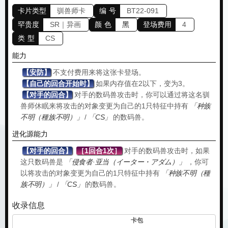
卡片类型
驯兽师卡
编 号
BT22-091
罕贵度
SR｜异画
颜 色
黑
登场费用
4
类 型
CS
能力
【安防】
不支付费用来将这张卡登场。
【自己的回合开始时】
如果内存值在2以下，变为3。
【对手的回合】
对手的数码兽攻击时，你可以通过将这名驯
兽师休眠来将攻击的对象变更为自己的1只特征中持有
「种族
不明（種族不明）」
/
「CS」
的数码兽。
进化源能力
【对手的回合】
［1回合1次］
对手的数码兽攻击时，如果
这只数码兽是
「侵食者·亚当（イーター・アダム）」
，你可
以将攻击的对象变更为自己的1只特征中持有
「种族不明（種
族不明）」
/
「CS」
的数码兽。
收录信息
卡包