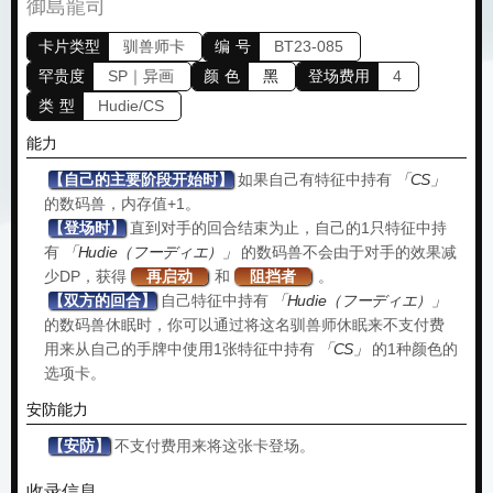
御島龍司
卡片类型
驯兽师卡
编 号
BT23-085
罕贵度
SP｜异画
颜 色
黑
登场费用
4
类 型
Hudie/CS
能力
【自己的主要阶段开始时】
如果自己有特征中持有
「CS」
的数码兽，内存值+1。
【登场时】
直到对手的回合结束为止，自己的1只特征中持
有
「Hudie（フーディエ）」
的数码兽不会由于对手的效果减
少DP，获得
再启动
和
阻挡者
。
【双方的回合】
自己特征中持有
「Hudie（フーディエ）」
的数码兽休眠时，你可以通过将这名驯兽师休眠来不支付费
用来从自己的手牌中使用1张特征中持有
「CS」
的1种颜色的
选项卡。
安防能力
【安防】
不支付费用来将这张卡登场。
收录信息