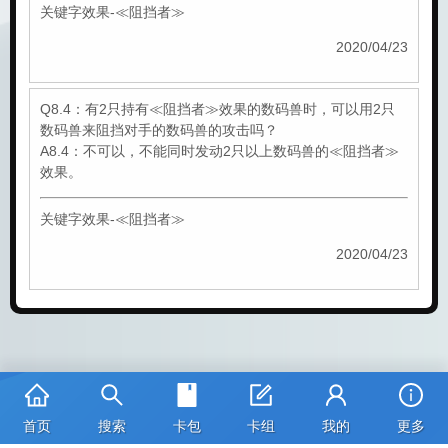
关键字效果-≪阻挡者≫
2020/04/23
Q8.4：有2只持有≪阻挡者≫效果的数码兽时，可以用2只
数码兽来阻挡对手的数码兽的攻击吗？
A8.4：不可以，不能同时发动2只以上数码兽的≪阻挡者≫
效果。
关键字效果-≪阻挡者≫
2020/04/23
首页
搜索
卡包
卡组
我的
更多
卡图版权：©本郷あきよし・フジテレビ・東映アニメーション