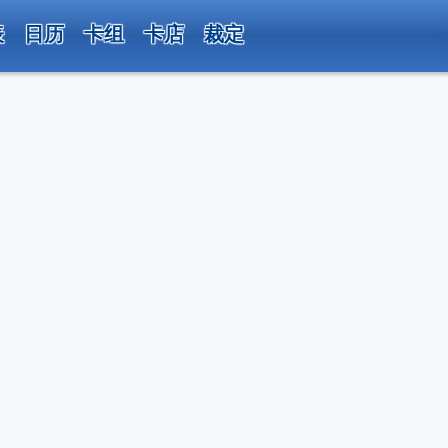
表
日历
卡组
卡店
裁定