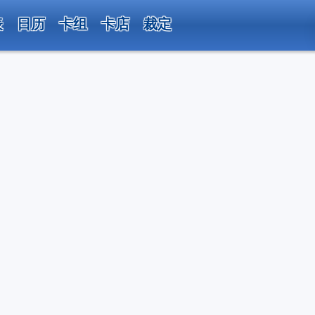
表
日历
卡组
卡店
裁定