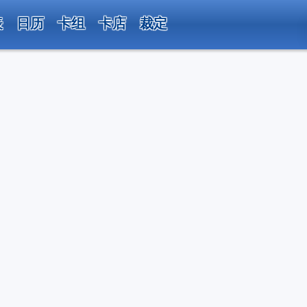
表
日历
卡组
卡店
裁定