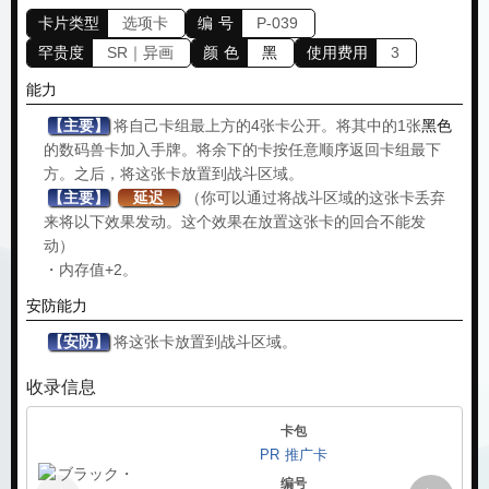
卡片类型
选项卡
编 号
P-039
罕贵度
SR｜异画
颜 色
黑
使用费用
3
能力
【主要】
将自己卡组最上方的4张卡公开。将其中的1张
黑色
的数码兽卡加入手牌。将余下的卡按任意顺序返回卡组最下
方。之后，将这张卡放置到战斗区域。
【主要】
延迟
（你可以通过将战斗区域的这张卡丢弃
来将以下效果发动。这个效果在放置这张卡的回合不能发
动）
・内存值+2。
安防能力
【安防】
将这张卡放置到战斗区域。
收录信息
卡包
PR 推广卡
编号