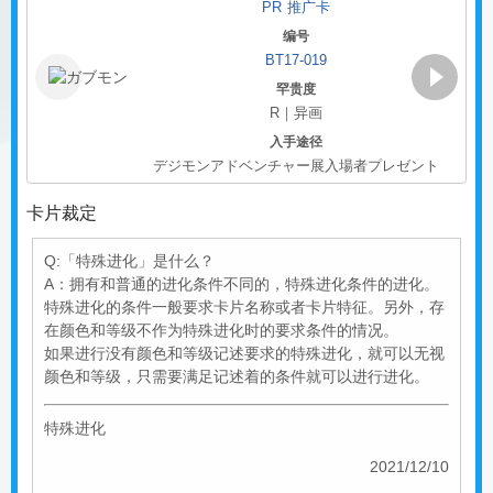
PR 推广卡
编号
BT17-019
罕贵度
R｜异画
入手途径
デジモンアドベンチャー展入場者プレゼント
Page 1 of 4
卡片裁定
Q:「特殊进化」是什么？
A：拥有和普通的进化条件不同的，特殊进化条件的进化。
特殊进化的条件一般要求卡片名称或者卡片特征。另外，存
在颜色和等级不作为特殊进化时的要求条件的情况。
如果进行没有颜色和等级记述要求的特殊进化，就可以无视
颜色和等级，只需要满足记述着的条件就可以进行进化。
特殊进化
2021/12/10