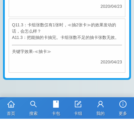
2020/04/23
Q11.3：卡组张数仅有1张时，≪抽2张卡≫的效果发动的
话，会怎么样？
A11.3：把能抽的卡抽完。卡组张数不足的抽卡张数无效。
关键字效果-≪抽卡≫
2020/04/23
首页
搜索
卡包
卡组
我的
更多
卡图版权：©本郷あきよし・フジテレビ・東映アニメーション
京ICP备2023006608号