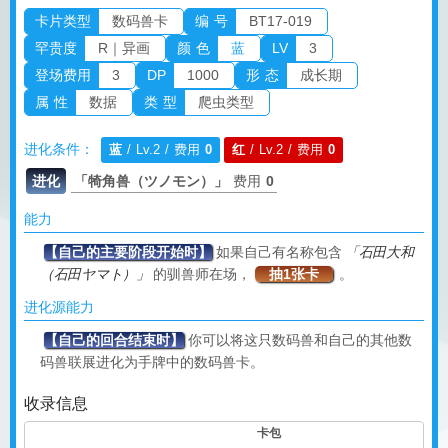
卡片类型
数码兽卡
编 号
BT17-019
罕贵度
R｜异画
颜 色
蓝
LV
3
登场费用
3
DP
1000
形 态
成长期
属 性
数据
类 型
爬虫类型
进化条件：
蓝
/ Lv.2 / 费用
0
红
/ Lv.2 / 费用
0
进化
「犄角兽（ツノモン）」
费用
0
能力
【自己的主要阶段开始时】
如果自己有名称包含
「石田大和
（石田ヤマト）」
的驯兽师在场，
抽1张卡
。
进化源能力
【自己的回合结束时】
你可以将这只数码兽和自己的其他数
码兽联展进化为手牌中的数码兽卡。
收录信息
卡包