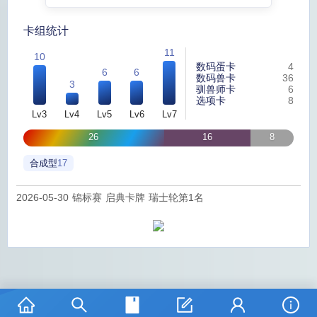
卡组统计
11
10
数码蛋卡
4
6
6
数码兽卡
36
3
驯兽师卡
6
选项卡
8
Lv3
Lv4
Lv5
Lv6
Lv7
26
16
8
合成型
17
2026-05-30 锦标赛 启典卡牌 瑞士轮第1名