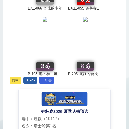
×
4
×
2
EX1-066
类比的少年
EX11-055
蓬莱寺千岁
×
4
×
4
P-193
邪・神・显・现！！
P-205
疯狂的合成魔兽
简中
BT-25
千年兽
锦标赛2026·夏季店铺预选
选手：理欲（10117）
名次：瑞士轮第1名