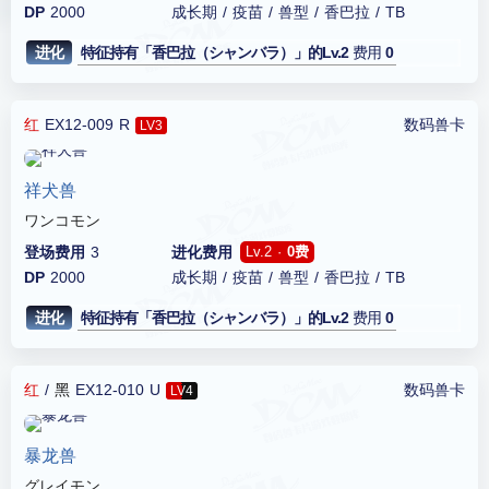
DP
2000
成长期 / 疫苗 / 兽型 / 香巴拉 / TB
进化
特征持有「香巴拉（シャンバラ）」的Lv.2
费用
0
红
EX12-009 R
数码兽卡
LV3
祥犬兽
ワンコモン
登场费用
3
进化费用
Lv.2 ·
0费
DP
2000
成长期 / 疫苗 / 兽型 / 香巴拉 / TB
进化
特征持有「香巴拉（シャンバラ）」的Lv.2
费用
0
红
/
黑
EX12-010 U
数码兽卡
LV4
暴龙兽
グレイモン