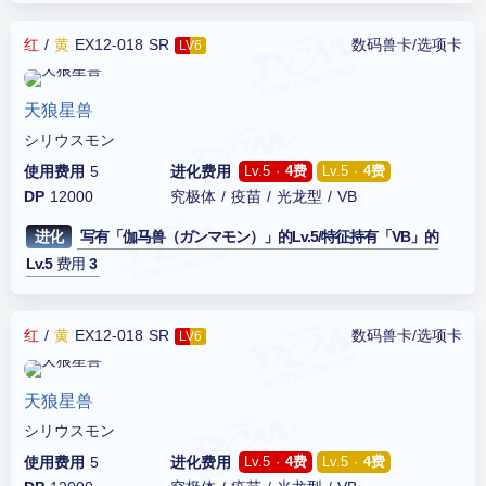
红
/
黄
EX12-018 SR
数码兽卡/选项卡
LV6
天狼星兽
シリウスモン
使用费用
5
进化费用
Lv.5 ·
4费
Lv.5 ·
4费
DP
12000
究极体 / 疫苗 / 光龙型 / VB
进化
写有「伽马兽（ガンマモン）」的Lv.5/特征持有「VB」的
Lv.5
费用
3
红
/
黄
EX12-018 SR
数码兽卡/选项卡
LV6
天狼星兽
シリウスモン
使用费用
5
进化费用
Lv.5 ·
4费
Lv.5 ·
4费