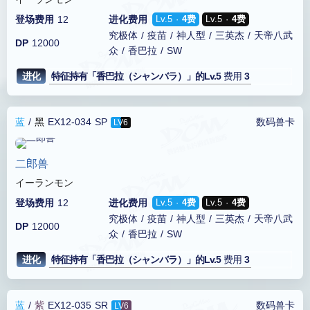
登场费用
12
进化费用
Lv.5 ·
4费
Lv.5 ·
4费
究极体 / 疫苗 / 神人型 / 三英杰 / 天帝八武
DP
12000
众 / 香巴拉 / SW
进化
特征持有「香巴拉（シャンバラ）」的Lv.5
费用
3
蓝
/
黑
EX12-034 SP
数码兽卡
LV6
二郎兽
イーランモン
登场费用
12
进化费用
Lv.5 ·
4费
Lv.5 ·
4费
究极体 / 疫苗 / 神人型 / 三英杰 / 天帝八武
DP
12000
众 / 香巴拉 / SW
进化
特征持有「香巴拉（シャンバラ）」的Lv.5
费用
3
蓝
/
紫
EX12-035 SR
数码兽卡
LV6