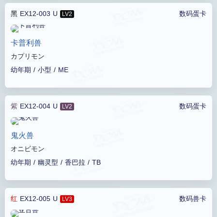
黑
EX12-003 U
数码蛋卡
LV2
卡普利兽
カプリモン
幼年期 / 小型 / ME
紫
EX12-004 U
数码蛋卡
LV2
鬼火兽
オニビモン
幼年期 / 幽灵型 / 香巴拉 / TB
红
EX12-005 U
数码兽卡
LV3