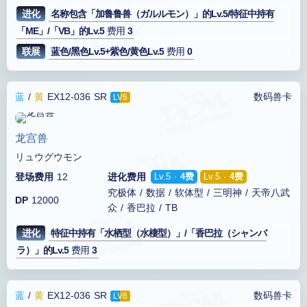
进化
名称包含「加鲁鲁兽（ガルルモン）」的Lv.5/特征中持有
「ME」/「VB」的Lv.5
费用
3
联展
蓝色/黑色Lv.5+紫色/黄色Lv.5
费用
0
蓝
/
黄
EX12-036 SR
数码兽卡
LV6
龙宫兽
リュウグウモン
登场费用
12
进化费用
Lv.5 ·
4费
Lv.5 ·
4费
究极体 / 数据 / 软体型 / 三明神 / 天帝八武
DP
12000
众 / 香巴拉 / TB
进化
特征中持有「水栖型（水棲型）」/「香巴拉（シャンバ
ラ）」的Lv.5
费用
3
蓝
/
黄
EX12-036 SR
数码兽卡
LV6