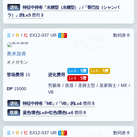
进化
特征中持有「水栖型（水棲型）」/「香巴拉（シャンバ
ラ）」的Lv.5
费用
3
蓝
/
黄
/
红
EX12-037 UR
数码兽卡
LV7
奥米加兽
オメガモン
Lv.6 ·
5费
Lv.6 ·
5费
登场费用
15
进化费用
Lv.6 ·
5费
究极体 / 疫苗 / 圣骑士型 / 皇家骑士 / ME /
DP
15000
VB
进化
特征中持有「ME」/「VB」的Lv.6
费用
5
联展
蓝色/黄色Lv.6+红色/黑色Lv.6
费用
0
蓝
/
黄
/
红
EX12-037 UR
数码兽卡
LV7