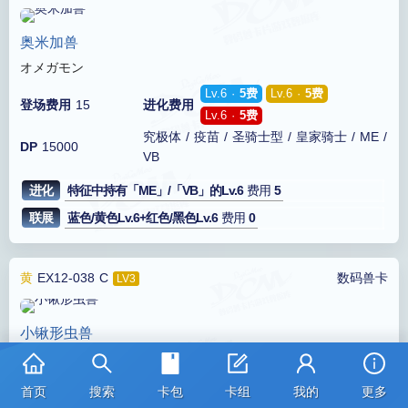
奥米加兽
オメガモン
Lv.6 ·
5费
Lv.6 ·
5费
登场费用
15
进化费用
Lv.6 ·
5费
究极体 / 疫苗 / 圣骑士型 / 皇家骑士 / ME /
DP
15000
VB
进化
特征中持有「ME」/「VB」的Lv.6
费用
5
联展
蓝色/黄色Lv.6+红色/黑色Lv.6
费用
0
黄
EX12-038 C
数码兽卡
LV3
小锹形虫兽
コクワモン
登场费用
3
进化费用
Lv.2 ·
0费
Lv.2 ·
0费
首页
搜索
卡包
卡组
我的
更多
DP
1000
成长期 / 数据 / 机械型 / ME