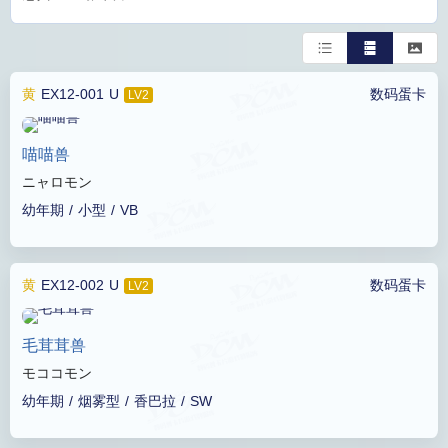
黄
EX12-001 U
数码蛋卡
LV2
喵喵兽
ニャロモン
幼年期 / 小型 / VB
黄
EX12-002 U
数码蛋卡
LV2
毛茸茸兽
モココモン
幼年期 / 烟雾型 / 香巴拉 / SW