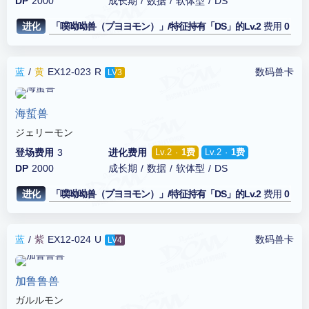
DP
2000
成长期 / 数据 / 软体型 / DS
进化
「噗呦呦兽（プヨヨモン）」/特征持有「DS」的Lv.2
费用
0
蓝
/
黄
EX12-023 R
数码兽卡
LV3
海蜇兽
ジェリーモン
登场费用
3
进化费用
Lv.2 ·
1费
Lv.2 ·
1费
DP
2000
成长期 / 数据 / 软体型 / DS
进化
「噗呦呦兽（プヨヨモン）」/特征持有「DS」的Lv.2
费用
0
蓝
/
紫
EX12-024 U
数码兽卡
LV4
加鲁鲁兽
ガルルモン