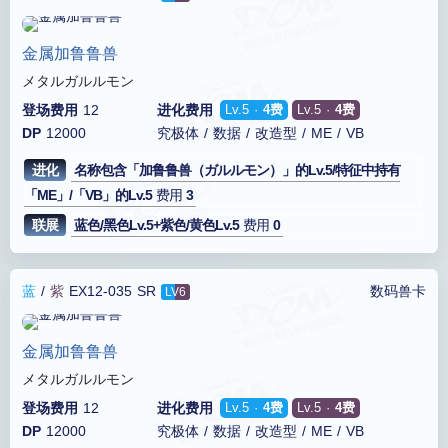
金属加鲁鲁兽
メタルガルルモン
登场费用
12
进化费用
Lv.5 ·
4费
Lv.5 ·
4费
DP
12000
究极体 / 数据 / 改造型 / ME / VB
进化
名称包含「加鲁鲁兽（ガルルモン）」的Lv.5/特征中持有
「ME」/「VB」的Lv.5
费用
3
联展
蓝色/黑色Lv.5+紫色/黄色Lv.5
费用
0
蓝
/
紫
EX12-035 SR
数码兽卡
LV6
金属加鲁鲁兽
メタルガルルモン
登场费用
12
进化费用
Lv.5 ·
4费
Lv.5 ·
4费
DP
12000
究极体 / 数据 / 改造型 / ME / VB