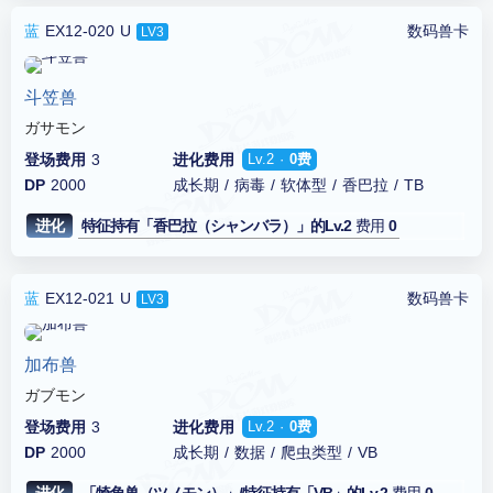
蓝
EX12-020 U
数码兽卡
LV3
斗笠兽
ガサモン
登场费用
3
进化费用
Lv.2 ·
0费
DP
2000
成长期 / 病毒 / 软体型 / 香巴拉 / TB
进化
特征持有「香巴拉（シャンバラ）」的Lv.2
费用
0
蓝
EX12-021 U
数码兽卡
LV3
加布兽
ガブモン
登场费用
3
进化费用
Lv.2 ·
0费
DP
2000
成长期 / 数据 / 爬虫类型 / VB