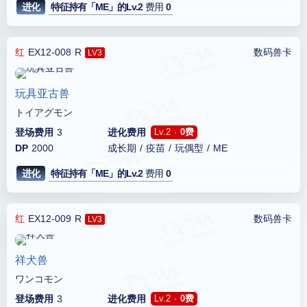
进化
特征持有「ME」的Lv.2
费用
0
红
EX12-008 R
数码兽卡
LV3
玩具亚古兽
トイアグモン
登场费用
3
进化费用
Lv.2 ·
0费
DP
2000
成长期 / 疫苗 / 玩偶型 / ME
进化
特征持有「ME」的Lv.2
费用
0
红
EX12-009 R
数码兽卡
LV3
祥犬兽
ワンコモン
登场费用
3
进化费用
Lv.2 ·
0费