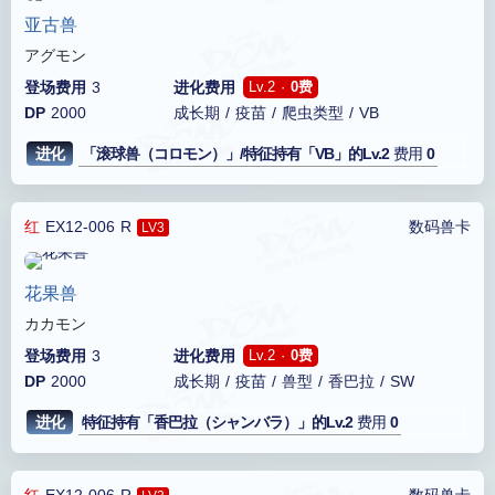
亚古兽
アグモン
登场费用
3
进化费用
Lv.2 ·
0费
DP
2000
成长期 / 疫苗 / 爬虫类型 / VB
进化
「滚球兽（コロモン）」/特征持有「VB」的Lv.2
费用
0
红
EX12-006 R
数码兽卡
LV3
花果兽
カカモン
登场费用
3
进化费用
Lv.2 ·
0费
DP
2000
成长期 / 疫苗 / 兽型 / 香巴拉 / SW
进化
特征持有「香巴拉（シャンバラ）」的Lv.2
费用
0