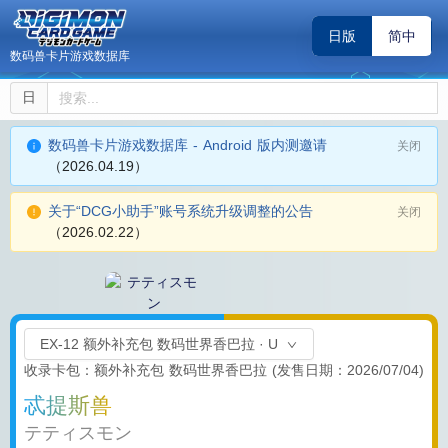
日版
简中
数码兽卡片游戏数据库
日
数码兽卡片游戏数据库 - Android 版内测邀请
关闭
（2026.04.19）
关于“DCG小助手”账号系统升级调整的公告
关闭
（2026.02.22）
EX-12 额外补充包 数码世界香巴拉 · U
收录卡包：额外补充包 数码世界香巴拉
(发售日期：2026/07/04)
忒提斯兽
テティスモン