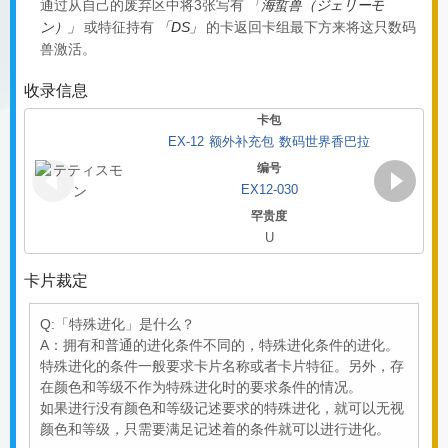
通过从自己的废弃区中将3张写有
「海蜇兽（ジェリーモ
ン）」
或特征持有
「DS」
的卡返回卡组最下方来将这只数码
兽激活。
收录信息
卡包
EX-12 额外补充包 数码世界香巴拉
编号
EX12-030
罕贵度
U
Page 1 of 2
卡片裁定
Q:「特殊进化」是什么？
A：拥有和普通的进化条件不同的，特殊进化条件的进化。
特殊进化的条件一般要求卡片名称或者卡片特征。另外，存
在颜色和等级不作为特殊进化时的要求条件的情况。
如果进行没有颜色和等级记述要求的特殊进化，就可以无视
颜色和等级，只需要满足记述着的条件就可以进行进化。