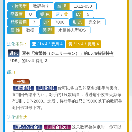
卡片类型
数码兽卡
编 号
EX12-030
罕贵度
U
颜 色
蓝
/
黄
LV
5
登场费用
7
DP
7000
形 态
完全体
属 性
数据
类 型
水栖兽人型/DS
进化条件：
蓝
/ Lv.4 / 费用
4
黄
/ Lv.4 / 费用
4
进化
写有「海蜇兽（ジェリーモン）」的Lv.4/特征持有
「DS」的Lv.4
费用
3
能力
干扰
【登场时】
【进化时】
你可以将自己的至多3张手牌丢弃。
直到回合结束为止，对手的1只数码兽，通过这个效果丢弃每
有1张，DP-2000。之后，将对手的1只DP5000以下的数码兽
返回卡组最下方。
进化源能力
【双方的回合】
［1回合1次］
这只数码兽休眠时，你可以