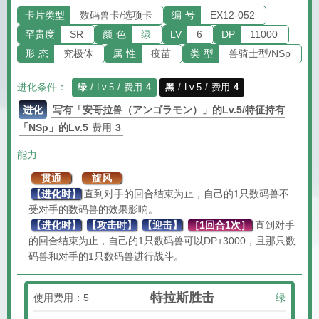
卡片类型
数码兽卡/选项卡
编 号
EX12-052
罕贵度
SR
颜 色
绿
LV
6
DP
11000
形 态
究极体
属 性
疫苗
类 型
兽骑士型/NSp
进化条件：
绿
/ Lv.5 / 费用
4
黑
/ Lv.5 / 费用
4
进化
写有「安哥拉兽（アンゴラモン）」的Lv.5/特征持有
「NSp」的Lv.5
费用
3
能力
贯通
旋风
【进化时】
直到对手的回合结束为止，自己的1只数码兽不
受对手的数码兽的效果影响。
【进化时】
【攻击时】
【迎击】
［1回合1次］
直到对手
的回合结束为止，自己的1只数码兽可以DP+3000，且那只数
码兽和对手的1只数码兽进行战斗。
特拉斯胜击
使用费用：5
绿