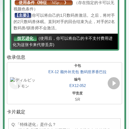
使用条件《特征
「NSp」
》
（存在指定的卡可以无
视颜色条件）
【主要】
你可以将自己的1只数码兽激活。之后，将对手
的2只数码兽休眠。直到对手的回合结束为止，对手的2名
数码兽/驯兽师不会激活。
技艺进化
(使用后，你可以将自己的卡不支付费用进
化为这张卡来代替丢弃)
收录信息
卡包
EX-12 额外补充包 数码世界香巴拉
编号
EX12-052
罕贵度
SR
Page 1 of 2
卡片裁定
Q:「特殊进化」是什么？