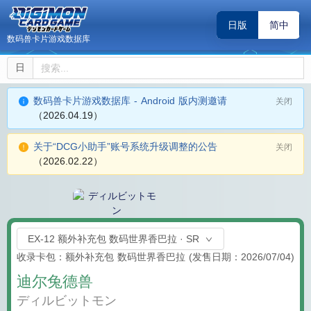
日版
简中
数码兽卡片游戏数据库
日
数码兽卡片游戏数据库 - Android 版内测邀请
关闭
（2026.04.19）
关于“DCG小助手”账号系统升级调整的公告
关闭
（2026.02.22）
EX-12 额外补充包 数码世界香巴拉 · SR
收录卡包：额外补充包 数码世界香巴拉
(发售日期：2026/07/04)
迪尔兔德兽
ディルビットモン